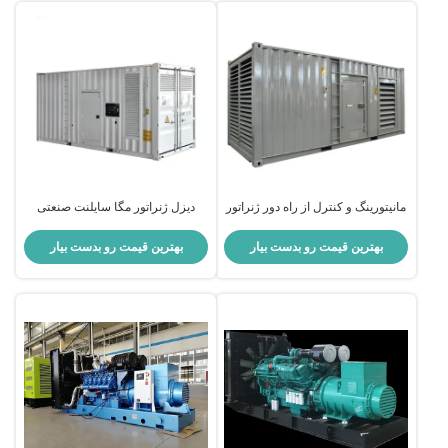
مانیتورینگ و کنترل از راه دور ژنراتور
دیزل ژنراتور مگا سایلنت صنعتی
2000 کیلووات 3000 کیلووات مگا بی
MTU Genset 2mw برای استخراج
صدا
بهترین قیمت رو بدست بیار
بهترین قیمت رو بدست بیار