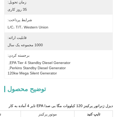
زمان تحویل:
35 روز کاری
شرایط پرداخت:
L/C، T/T، Western Union
قابلیت ارائه:
1000 مجموعه یک سال
برجسته کردن:
, 
EPA Tier 4 Standby Diesel Generator
, 
Perkins Standby Diesel Generator
120kw Mega Silent Generator
توضیح محصول
دیزل ژنراتور پرکینز 120 کیلووات مگا بی صدا EPA تایر 4 آماده به کار
تایپ کنید
موتور پرکینز
ن