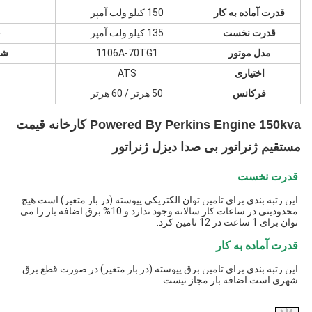
قدرت آماده به کار
150 کیلو ولت آمپر
قدرت نخست
135 کیلو ولت آمپر
ج
مدل موتور
1106A-70TG1
شر
اختیاری
ATS
فرکانس
50 هرتز / 60 هرتز
Powered By Perkins Engine 150kva کارخانه قیمت 
مستقیم ژنراتور بی صدا دیزل ژنراتور
قدرت نخست
این رتبه بندی برای تامین توان الکتریکی پیوسته (در بار متغیر) است.هیچ 
محدودیتی در ساعات کار سالانه وجود ندارد و 10% برق اضافه بار را می 
توان برای 1 ساعت در 12 تامین کرد.
قدرت آماده به کار
این رتبه بندی برای تامین برق پیوسته (در بار متغیر) در صورت قطع برق 
شهری است.اضافه بار مجاز نیست.