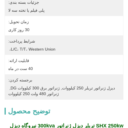
جزئیات بسته بندی:
پلی فیلم یا تخته سه لا
زمان تحویل:
30 روز کاری
شرایط پرداخت:
L/C، T/T، Western Union، 
قابلیت ارائه:
40 ست در ماه
برجسته کردن:
دیزل ژنراتور تریلر 250 کیلووات
, 
ژنراتور برق 300 کیلووات DG
, 
ژنراتور 480 ولت 250 کیلووات
توضیح محصول
SHX 250kw تریلر دیزل ژنراتور 300kva نیروگاه دیزل