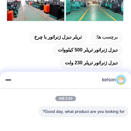
برچسب ها:
تریلر دیزل ژنراتور با چرخ
دیزل ژنراتور تریلر 500 کیلووات
دیزل ژنراتور تریلر 230 ولت
kelson
تماس سریع
2:00 AM
Good day, what product are you looking for?
آدرس
شماره 1، جاده دوم Xinglong، منطقه صنعتی Guanglong، شهر
Chencun، Shunde، Foshan، چین.