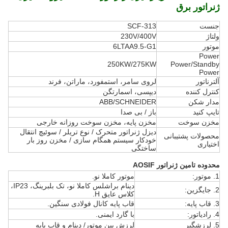
ژنراتور برق
جنست
SCF-313
ولتاژ
230V/400V
موتور
6LTAA9.5-G1
Power
250KW/275KW
Power/Standby
Power
آلترناتور
لروی سامر، استمفورد، ماراتن، فرند
کنترل کننده
دیپسی، اسمارتگن
مدار شکن
ABB/SCHNEIDER
تایپ کنید
باز / بی صدا
مخزن سوخت
مخزن پایه، مخزن سوخت روزانه خارجی
دیزل ژنراتور متحرک / نوع تریلر / سوئیچ انتقال
محصولات پشتیبانی
خودکار سیستم همگام سازی / مخزن روز بار
اختیاری
ساختگی
محدوده تامین ژنراتور AOSIF
1. موتور:
موتور کاملا نو.
دینام براشلس کاملا نو، تک بلبرینگ، IP23،
2. جایگزین:
کلاس عایق H.
3. قاب پایه:
قاب پایه کانال فولادی سنگین.
4. رادیاتور:
با گارد ایمنی.
5. لرزشگیر
لرزش بین موتور/ دینام و قاب پایه