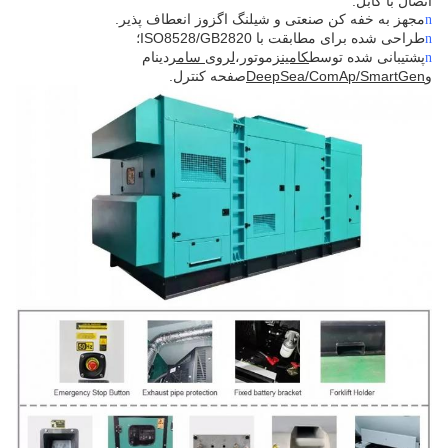
اتصال با کابل.
مجهز به خفه کن صنعتی و شیلنگ اگزوز انعطاف پذیر.
n
طراحی شده برای مطابقت با ISO8528/GB2820؛
n
پشتیبانی شده توسط
کامینز
موتور،
لروی سامر
دینام
n
و
DeepSea/ComAp/SmartGen
صفحه کنترل.