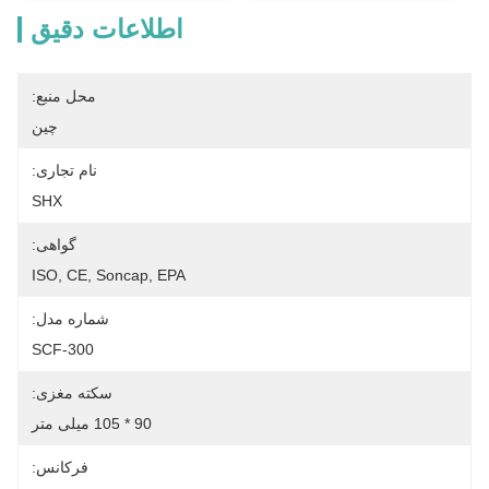
اطلاعات دقیق
محل منبع:
چین
نام تجاری:
SHX
گواهی:
ISO, CE, Soncap, EPA
شماره مدل:
SCF-300
سکته مغزی:
90 * 105 میلی متر
فرکانس: