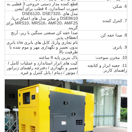
قطع کننده مدار دستی خروجی 3 قطبی به
6. شکن:
صورت استاندارد، 4 قطب برای آپشن
مدل های DSE6120، DSE7320،
DSE8610 و سایر مدل های اعماق دریا،
7. کنترل کننده:
MRS10، MRS16، AMF20، AMF25 برای
گزینه.
صدا خفه کن صنعتی سنگین با زیر، آرنج
8. صدا خفه کن:
انعطاف پذیر.
نام تجاری وارتا، کابل های باتری c/w باتری
9. باتری:
بدون تعمیر و نگهداری مهر و موم شده با
ظرفیت بالا.
10. مخزن سوخت:
باک بنزین پایه 8 ساعته
کیت های ابزار استاندارد و عملیات کامل /
11. جعبه ابزار و کتابچه
تعمیر و نگهداری / دفترچه راهنمای ژنراتور
راهنمای کاربر:
/ موتور / دینام / پانل کنترل و غیره.