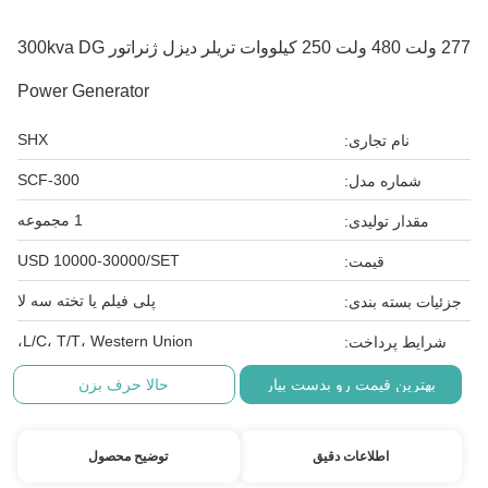
277 ولت 480 ولت 250 کیلووات تریلر دیزل ژنراتور 300kva DG
Power Generator
SHX
نام تجاری:
SCF-300
شماره مدل:
1 مجموعه
مقدار تولیدی:
USD 10000-30000/SET
قیمت:
پلی فیلم یا تخته سه لا
جزئیات بسته بندی:
L/C، T/T، Western Union،
شرایط پرداخت:
بهترین قیمت رو بدست بیار
حالا حرف بزن
اطلاعات دقیق
توضیح محصول