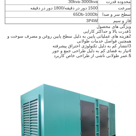
محدوده قدرت
30kva-3000kva
سرعت
1500 دور در دقیقه/1800 دور در دقیقه
سطح سر و صدا
65Db-100Db
فاز و سیم
3P4W
ویژگی های محصول
1قدرت بالا و حداکثر کارایی
2هزینه های عملیاتی پایین به دلیل سطح پایین روغن و مصرف سوخت و
همچنین فواصل خدمات طولانی
3انتشار کم به دلیل تکنولوژی احتراق پیشرفته
4نیاز به فضای کم به دلیل طراحی جمع و جور
5.
عمر طولانی ناشی از طراحی خاص کاربرد