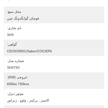
محل منبع:
فوشان گوانگدونگ چین
نام تجاری:
SHX
گواهی:
CE/ISO9001/Saber/COC/EPA
شماره مدل:
SHX750
خروجی (KW):
600kw 750kva
موتور دیزل:
کامینز ، پرکینز ، ولوو ، ژنراتور