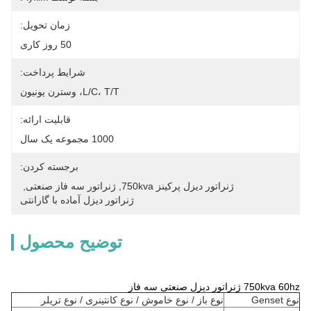
زمان تحویل:
50 روز کاری
شرایط پرداخت:
L/C، T/T، وسترن یونیون
قابلیت ارائه:
1000 مجموعه یک سال
برجسته کردن:
ژنراتور دیزل پرکینز 750kva
, 
ژنراتور سه فاز صنعتی
, 
ژنراتور دیزل آماده با گارانتی
توضیح محصول
750kva 60hz ژنراتور دیزل صنعتی سه فاز
نوع Genset
نوع باز / نوع خاموش / نوع کانتینری / نوع تریلر