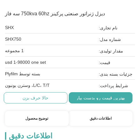
دیزل ژنراتور صنعتی پرکینز 750kva 60hz سه فاز
SHX
نام تجاری:
SHX750
شماره مدل:
1 مجموعه
مقدار تولیدی:
usd 1-98000 one set
قیمت:
بسته توسط Plyfilm
جزئیات بسته بندی:
L/C، T/T، وسترن یونیون
شرایط پرداخت:
بهترین قیمت رو بدست بیار
حالا حرف بزن
اطلاعات دقیق
توضیح محصول
اطلاعات دقیق