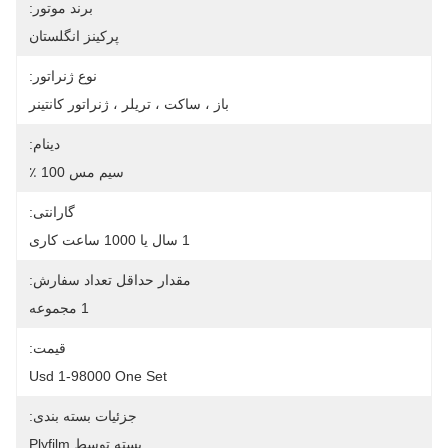
برند موتور:
پرکینز انگلستان
نوع ژنراتور:
باز ، ساکت ، تریلر ، ژنراتور کانتینر
دینام:
سیم مس 100 ٪
گارانتی:
1 سال یا 1000 ساعت کاری
مقدار حداقل تعداد سفارش:
1 مجموعه
قیمت:
Usd 1-98000 One Set
جزئیات بسته بندی:
بسته توسط Plyfilm