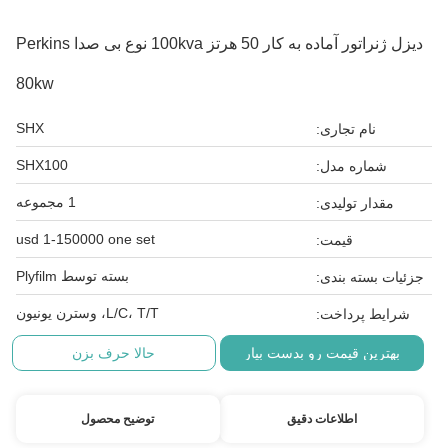
دیزل ژنراتور آماده به کار 50 هرتز 100kva نوع بی صدا Perkins
80kw
SHX
نام تجاری:
SHX100
شماره مدل:
1 مجموعه
مقدار تولیدی:
usd 1-150000 one set
قیمت:
بسته توسط Plyfilm
جزئیات بسته بندی:
L/C، T/T، وسترن یونیون
شرایط پرداخت:
بهترین قیمت رو بدست بیار
حالا حرف بزن
اطلاعات دقیق
توضیح محصول