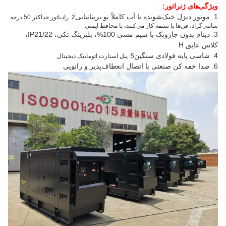
ویژگی‌های ژنراتور:
1. موتور دیزل خنک‌شونده با آب کاملاً نو بریتانیایی
2. رادیاتور حداکثر 50 درجه
سانتی‌گراد، فن‌ها با تسمه کار می‌کنند، با محافظ ایمنی
3. دینام بدون جاروبک با سیم مسی 100%، بلبرینگ تکی، IP21/22،
کلاس عایق H
4. شاسی پایه فولادی سنگین
5. پنل استارت اتوماتیک دیجیتال
6. صدا خفه کن صنعتی با اتصال انعطاف‌پذیر و زانویی