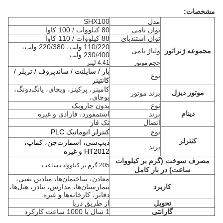
مشخصات:
مدل
SHX100
توان نامی
80 کیلووات / 100 کاوا
توان استندبای
88 کیلووات / 110 کاوا
110/220 ولت، 220/380 ولت،
مجموعه ژنراتور
ولتاژ نامی
230/400 ولت
حجم موتور
4.41 لیتر
باز / سایلنت / ساندپروف / تریلر /
نوع
کانتینر
کامینز، پرکینز، ویچای، یانگ‌دونگ،
موتور دیزل
برند موتور
یوچای،
نوع
بدون جاروبک
دینام
برند
استمفورد، فارادی و غیره
اتصال
تک فاز
نوع
کنترلر اتوماتیک PLC
کنترلر
دیپ‌سی، اسمارت‌جن، کماپ،
برند
HT2012 و غیره
مصرف سوخت (گرم بر کیلووات
205 گرم بر کیلووات ساعت
ساعت) در بار کامل
معادن، ساختمان‌ها، میادین نفتی،
کاربرد
بیمارستان‌ها، مدارس، بنادر، هتل‌ها،
دفاتر، کارخانه‌ها و غیره.
تحویل
از طریق دریا
گارانتی
1 سال یا 1000 ساعت کارکرد