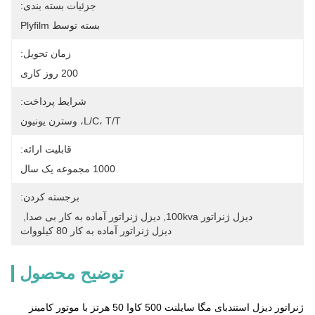
جزئیات بسته بندی:
بسته توسط Plyfilm
زمان تحویل:
200 روز کاری
شرایط پرداخت:
L/C، T/T، وسترن یونیون
قابلیت ارائه:
1000 مجموعه یک سال
برجسته کردن:
دیزل ژنراتور 100kva
, 
دیزل ژنراتور آماده به کار بی صدا
, 
دیزل ژنراتور آماده به کار 80 کیلووات
توضیح محصول
ژنراتور دیزل استندبای مگا سایلنت 500 کاوا 50 هرتز با موتور کامینز