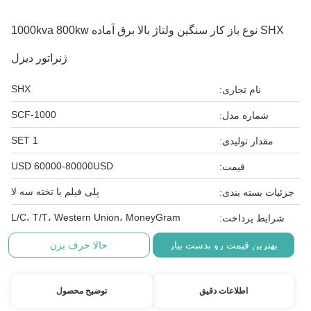
SHX نوع باز کار سنگین ولتاژ بالا برق آماده 1000kva 800kw
ژنراتور دیزل
SHX
نام تجاری:
SCF-1000
شماره مدل:
1 SET
مقدار تولیدی:
USD 60000-80000USD
قیمت:
پلی فیلم یا تخته سه لا
جزئیات بسته بندی:
L/C، T/T، Western Union، MoneyGram
شرایط پرداخت:
بهترین قیمت رو بدست بیار
حالا حرف بزن
اطلاعات دقیق
توضیح محصول