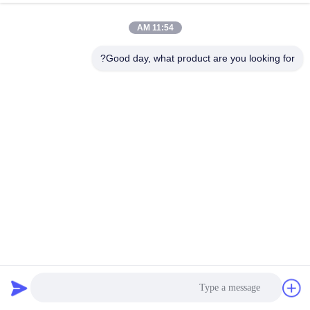
11:54 AM
Good day, what product are you looking for?
کمتر نشان دهید
زمان پیشرو
مقدار (سیت)
1 تا 10
> 10
زمان پیشگیری (روزها)
30
برای مذاکره
سفارشی سازی