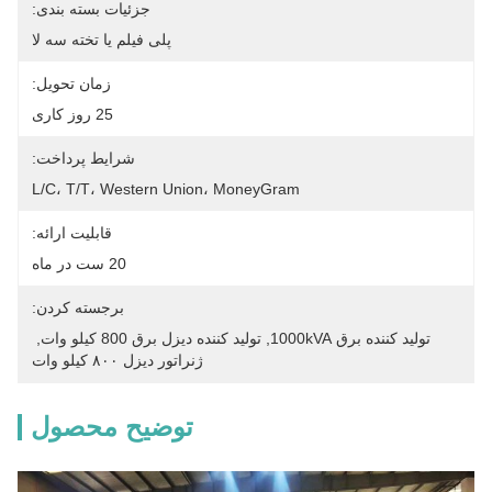
جزئیات بسته بندی:
پلی فیلم یا تخته سه لا
زمان تحویل:
25 روز کاری
شرایط پرداخت:
L/C، T/T، Western Union، MoneyGram
قابلیت ارائه:
20 ست در ماه
برجسته کردن:
توليد کننده برق 1000kVA
, 
توليد كننده ديزل برق 800 كيلو وات
, 
ژنراتور دیزل ۸۰۰ کیلو وات
توضیح محصول