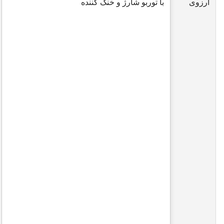
آرزوی
با توربو شارژ و خنک کننده