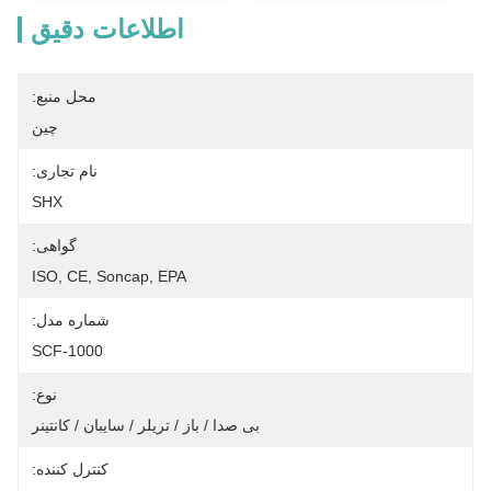
اطلاعات دقیق
محل منبع:
چین
نام تجاری:
SHX
گواهی:
ISO, CE, Soncap, EPA
شماره مدل:
SCF-1000
نوع:
بی صدا / باز / تریلر / سایبان / کانتینر
کنترل کننده: