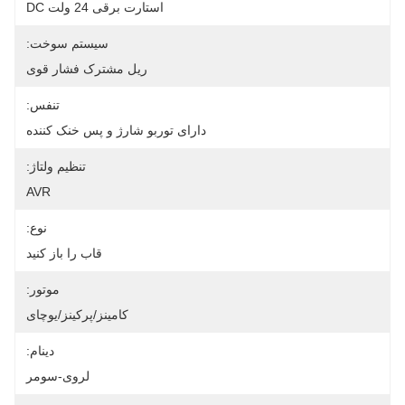
استارت برقی 24 ولت DC
سیستم سوخت:
ریل مشترک فشار قوی
تنفس:
دارای توربو شارژ و پس خنک کننده
تنظیم ولتاژ:
AVR
نوع:
قاب را باز کنید
موتور:
کامینز/پرکینز/یوچای
دینام:
لروی-سومر