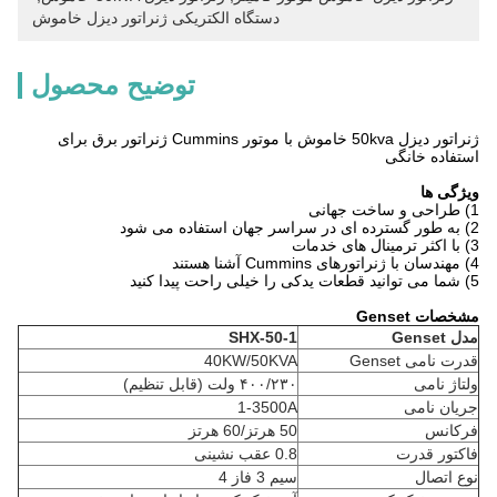
دستگاه الکتریکی ژنراتور دیزل خاموش
توضیح محصول
ژنراتور دیزل 50kva خاموش با موتور Cummins ژنراتور برق برای
استفاده خانگی
ویژگی ها
1) طراحی و ساخت جهانی
2) به طور گسترده ای در سراسر جهان استفاده می شود
3) با اکثر ترمینال های خدمات
4) مهندسان با ژنراتورهای Cummins آشنا هستند
5) شما می توانید قطعات یدکی را خیلی راحت پیدا کنید
مشخصات Genset
مدل Genset
SHX-50-1
قدرت نامی Genset
40KW/50KVA
ولتاژ نامی
۴۰۰/۲۳۰ ولت (قابل تنظیم)
جریان نامی
1-3500A
فرکانس
50 هرتز/60 هرتز
فاکتور قدرت
0.8 عقب نشینی
نوع اتصال
سیم 3 فاز 4