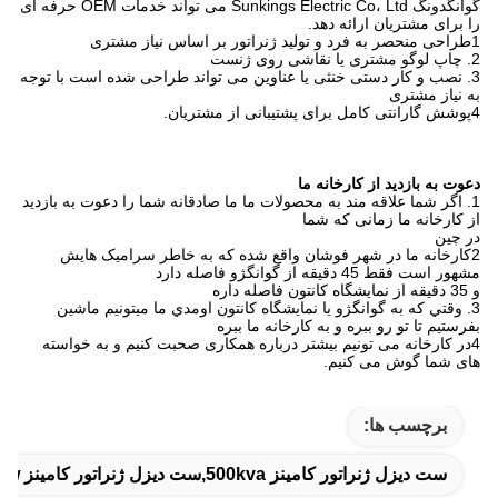
گوانگدونگ Sunkings Electric Co، Ltd می تواند خدمات OEM حرفه ای
را برای مشتریان ارائه دهد.
1طراحی منحصر به فرد و تولید ژنراتور بر اساس نیاز مشتری
2. چاپ لوگو مشتری یا نقاشی روی ژنست
3. نصب و کار دستی خنثی یا عناوین می تواند طراحی شده است با توجه
به نیاز مشتری
4پوشش گارانتی کامل برای پشتیبانی از مشتریان.
دعوت به بازدید از کارخانه ما
1. اگر شما علاقه مند به محصولات ما ما صادقانه شما را دعوت به بازدید
از کارخانه ما زمانی که شما
در چین
2کارخانه ما در شهر فوشان واقع شده که به خاطر سرامیک هایش
مشهور است فقط 45 دقیقه از گوانگژو فاصله دارد
و 35 دقيقه از نمایشگاه کانتون فاصله داره
3. وقتي که به گوانگژو يا نمایشگاه کانتون اومدي ما ميتونيم ماشين
بفرستيم تا تو رو ببره و به کارخانه ما ببره
4در کارخانه می تونیم بیشتر درباره همکاری صحبت کنیم و به خواسته
های شما گوش می کنیم.
برچسب ها:
ست دیزل ژنراتور کامینز 500kva,ست دیزل ژنراتور کامینز SHX,900kw مجموعه دیزل ژنراتور کامینز