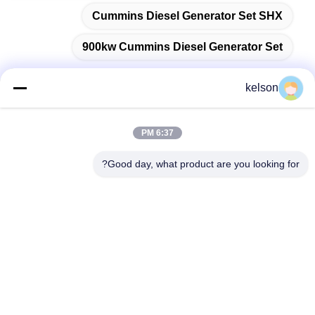
Cummins Diesel Generator Set SHX
900kw Cummins Diesel Generator Set
kelson
تماس سریع
6:37 PM
Good day, what product are you looking for?
آدرس
شماره 1، جاده دوم Xinglong، منطقه صنعتی Guanglong، شهر
Chencun، Shunde، Foshan، چین.
تلفن
86-137-9008-0227
ایمیل
kelson@sunkings.cn