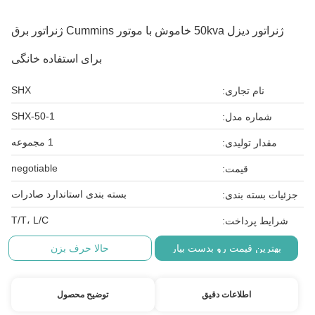
ژنراتور دیزل 50kva خاموش با موتور Cummins ژنراتور برق
برای استفاده خانگی
SHX
نام تجاری:
SHX-50-1
شماره مدل:
1 مجموعه
مقدار تولیدی:
negotiable
قیمت:
بسته بندی استاندارد صادرات
جزئیات بسته بندی:
T/T، L/C
شرایط پرداخت:
بهترین قیمت رو بدست بیار
حالا حرف بزن
اطلاعات دقیق
توضیح محصول