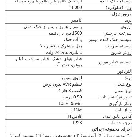
سیستم خنک کننده
آب خنک کننده با رادیاتور با چرخه بسته
وزن (کیلوگرم)
18000
موتور دیزل
برند
کامینز
آرزوی
با توربو شارژ و پس از خنک شدن
سرعت چرخش
1500 دور در دقیقه
سیستم خنک کننده موتور
با آب خنک
سیستم سوخت
ریل مشترک با فشار بالا
روش شروع
با باتری های 24 ولت
فیلتر هوای خشک، فیلتر سوخت، فیلتر
سیستم فیلتر موتور
روغن، فیلتر آب
آلترناتور
برند
لروی سومر
نوع هیجان
تنظیم AVR بدون برس
نوع اتصال
قطب 3 فاز 4
تغییر فرکانس ثابت
0.50 درصد
ولتاژ بارگیری
≥95%-105%
ولتاژ ثابت
≤±1%
کلاس عایق بندی
کلاس H
درجه حفاظت
IP23
اجزای مجموعه ژنراتور
(1) موتور دیزل؛ (2) آلترناتور؛ (3) مجموعه رادیاتور؛ (4) سیستم کنترل؛