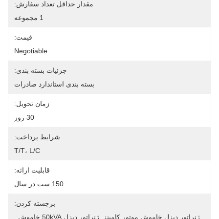
مقدار حداقل تعداد سفارش:
1 مجموعه
قیمت:
Negotiable
جزئیات بسته بندی:
بسته بندی استاندارد صادرات
زمان تحویل:
30 روز
شرایط پرداخت:
T/T، L/C
قابلیت ارائه:
150 ست در سال
برجسته کردن:
ژنراتور دیزل خاموش موتور کامینز
, 
ژنراتور دیزل 50kVA خاموش
, 