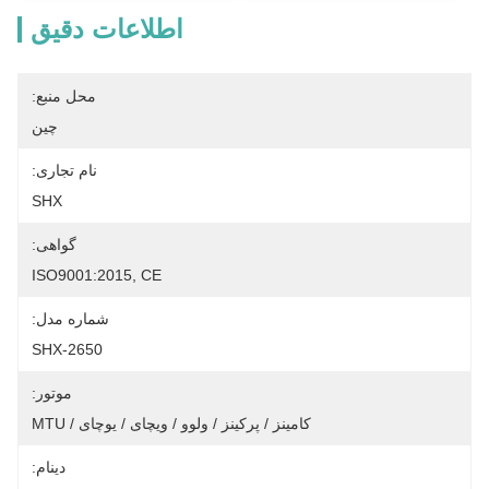
اطلاعات دقیق
محل منبع:
چین
نام تجاری:
SHX
گواهی:
ISO9001:2015, CE
شماره مدل:
SHX-2650
موتور:
کامینز / پرکینز / ولوو / ویچای / یوچای / MTU
دینام: