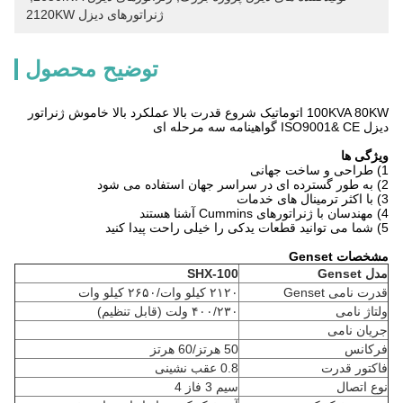
ژنراتورهای دیزل 2120KW
توضیح محصول
100KVA 80KW اتوماتیک شروع قدرت بالا عملکرد بالا خاموش ژنراتور
دیزل ISO9001& CE گواهینامه سه مرحله ای
ویژگی ها
1) طراحی و ساخت جهانی
2) به طور گسترده ای در سراسر جهان استفاده می شود
3) با اکثر ترمینال های خدمات
4) مهندسان با ژنراتورهای Cummins آشنا هستند
5) شما می توانید قطعات یدکی را خیلی راحت پیدا کنید
مشخصات Genset
مدل Genset
SHX-100
قدرت نامی Genset
۲۱۲۰ کیلو وات/۲۶۵۰ کیلو وات
ولتاژ نامی
۴۰۰/۲۳۰ ولت (قابل تنظیم)
جریان نامی
فرکانس
50 هرتز/60 هرتز
فاکتور قدرت
0.8 عقب نشینی
نوع اتصال
سیم 3 فاز 4