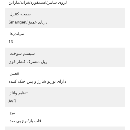
لروی سامر/استمفورد/فراند/ماراتن
صفحه کنترل:
دریای عمیق/Smartgen
سیلندرها:
16
سیستم سوخت:
ریل مشترک فشار قوی
تنفس:
دارای توربو شارژ و پس خنک کننده
تنظیم ولتاژ:
AVR
نوع:
قاب باز/نوع بی صدا