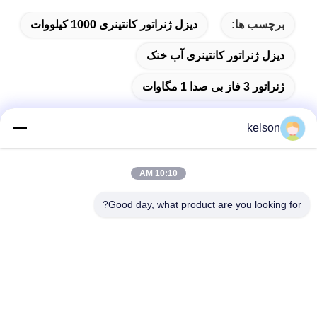
برچسب ها:
دیزل ژنراتور کانتینری 1000 کیلووات
دیزل ژنراتور کانتینری آب خنک
ژنراتور 3 فاز بی صدا 1 مگاوات
kelson
تماس سریع
10:10 AM
Good day, what product are you looking for?
آدرس
شماره 1، جاده دوم Xinglong، منطقه صنعتی Guanglong، شهر
Chencun، Shunde، Foshan، چین.
تلفن
86-137-9008-0227