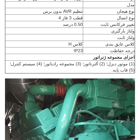
مدل
نوع هیجان
تنظیم AVR بدون برس
نوع اتصال
قطب 3 فاز 4
تغییر فرکانس ثابت
0.50 درصد
ولتاژ بارگیری
ولتاژ ثابت
کلاس عایق بندی
کلاس H
درجه حفاظت
IP23
اجزای مجموعه ژنراتور
(1) موتور دیزل؛ (2) آلترناتور؛ (3) مجموعه رادیاتور؛ (4) سیستم کنترل؛
(5) قاب پایه.