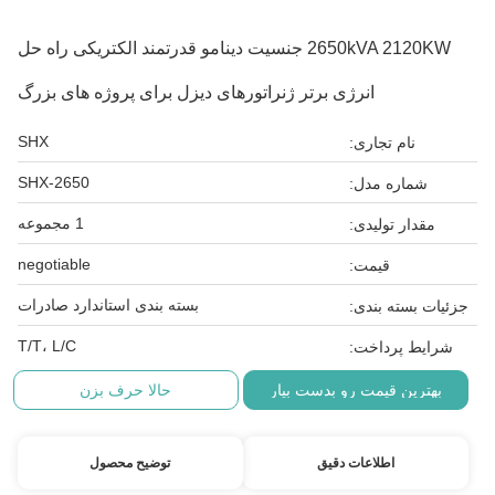
2650kVA 2120KW جنسیت دینامو قدرتمند الکتریکی راه حل
انرژی برتر ژنراتورهای دیزل برای پروژه های بزرگ
SHX
نام تجاری:
SHX-2650
شماره مدل:
1 مجموعه
مقدار تولیدی:
negotiable
قیمت:
بسته بندی استاندارد صادرات
جزئیات بسته بندی:
T/T، L/C
شرایط پرداخت:
بهترین قیمت رو بدست بیار
حالا حرف بزن
اطلاعات دقیق
توضیح محصول