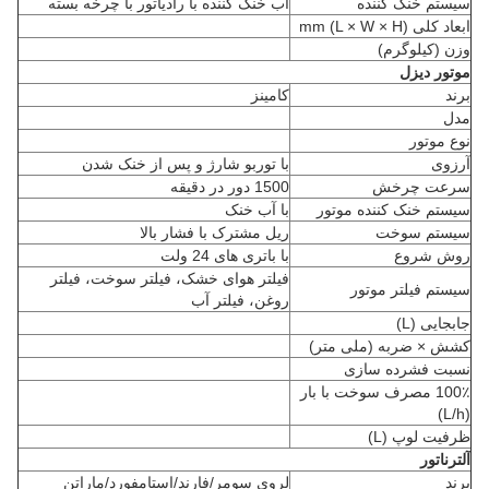
سیستم خنک کننده
آب خنک کننده با رادیاتور با چرخه بسته
ابعاد کلی (L × W × H) mm
وزن (کیلوگرم)
موتور دیزل
برند
کامینز
مدل
نوع موتور
آرزوی
با توربو شارژ و پس از خنک شدن
سرعت چرخش
1500 دور در دقیقه
سیستم خنک کننده موتور
با آب خنک
سیستم سوخت
ریل مشترک با فشار بالا
روش شروع
با باتری های 24 ولت
فیلتر هوای خشک، فیلتر سوخت، فیلتر
سیستم فیلتر موتور
روغن، فیلتر آب
جابجایی (L)
کشش × ضربه (ملی متر)
نسبت فشرده سازی
100٪ مصرف سوخت با بار
(L/h)
ظرفیت لوپ (L)
آلترناتور
برند
لروی سومر/فارند/استامفورد/ماراتن