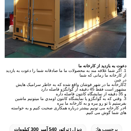
دعوت به بازدید از کارخانه ما
1. اگر شما علاقه مند به محصولات ما ما صادقانه شما را دعوت به بازدید
از کارخانه ما زمانی که شما
در چین
2کارخانه ما در شهر فوشان واقع شده که به خاطر سرامیک هایش
مشهور است فقط 45 دقیقه از گوانگژو فاصله دارد
و 35 دقيقه از نمایشگاه کانتون فاصله داره
3. وقتي که به گوانگژو يا نمایشگاه کانتون اومدي ما ميتونيم ماشين
بفرستيم تا تو رو ببره و به کارخانه ما ببره
4در کارخانه می تونیم بیشتر درباره همکاری صحبت کنیم و به خواسته
های شما گوش می کنیم.
برچسب ها:
دیزل ژنراتور 540 آمپر 300 کیلووات