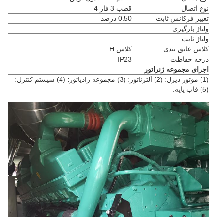
نوع اتصال
قطب 3 فاز 4
تغییر فرکانس ثابت
0.50 درصد
ولتاژ بارگیری
ولتاژ ثابت
کلاس عایق بندی
کلاس H
درجه حفاظت
IP23
اجزای مجموعه ژنراتور
(1) موتور دیزل؛ (2) آلترناتور؛ (3) مجموعه رادیاتور؛ (4) سیستم کنترل؛
(5) قاب پایه.