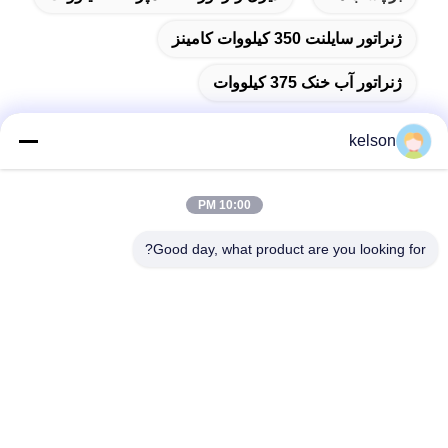
ژنراتور سایلنت 350 کیلووات کامینز
ژنراتور آب خنک 375 کیلووات
kelson
تماس سریع
10:00 PM
Good day, what product are you looking for?
آدرس
شماره 1، جاده دوم Xinglong، منطقه صنعتی Guanglong، شهر
Chencun، Shunde، Foshan، چین.
تلفن
86-137-9008-0227
ایمیل
kelson@sunkings.cn