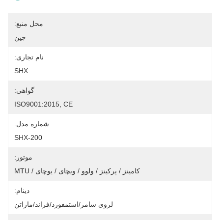
محل منبع:
چین
نام تجاری:
SHX
گواهی:
ISO9001:2015, CE
شماره مدل:
SHX-200
موتور:
کامینز / پرکینز / ولوو / ویچای / یوچای / MTU
دینام:
لروی سامر/استمفورد/فراند/ماراتن