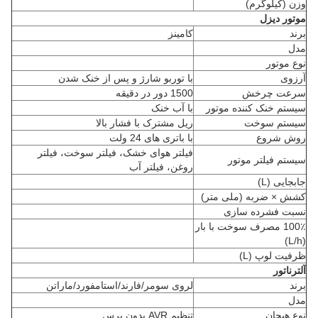
وزن (کیلوگرم)
موتور دیزل
برند
کامینز
مدل
نوع موتور
آرزوی
با توربو شارژ و پس از خنک شدن
سرعت چرخش
1500 دور در دقیقه
سیستم خنک کننده موتور
با آب خنک
سیستم سوخت
ریل مشترک با فشار بالا
روش شروع
با باتری های 24 ولت
فیلتر هوای خشک، فیلتر سوخت، فیلتر
سیستم فیلتر موتور
روغن، فیلتر آب
جابجایی (L)
کشش × ضربه (ملی متر)
نسبت فشرده سازی
100٪ مصرف سوخت با بار
(L/h)
ظرفیت لوپ (L)
آلترناتور
برند
لروی سومر/فارند/استامفورد/ماراتن
مدل
نوع هیجان
تنظیم AVR بدون برس