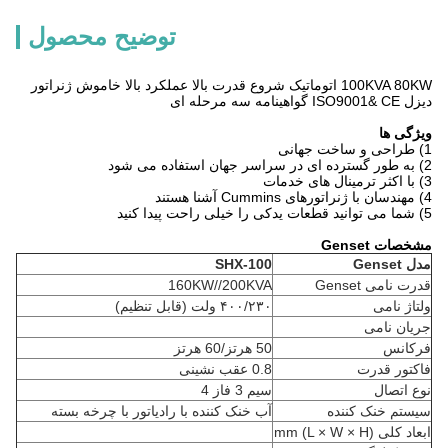
توضیح محصول
100KVA 80KW اتوماتیک شروع قدرت بالا عملکرد بالا خاموش ژنراتور
دیزل ISO9001& CE گواهینامه سه مرحله ای
ویژگی ها
1) طراحی و ساخت جهانی
2) به طور گسترده ای در سراسر جهان استفاده می شود
3) با اکثر ترمینال های خدمات
4) مهندسان با ژنراتورهای Cummins آشنا هستند
5) شما می توانید قطعات یدکی را خیلی راحت پیدا کنید
مشخصات Genset
مدل Genset
SHX-100
قدرت نامی Genset
160KW//200KVA
ولتاژ نامی
۴۰۰/۲۳۰ ولت (قابل تنظیم)
جریان نامی
فرکانس
50 هرتز/60 هرتز
فاکتور قدرت
0.8 عقب نشینی
نوع اتصال
سیم 3 فاز 4
سیستم خنک کننده
آب خنک کننده با رادیاتور با چرخه بسته
ابعاد کلی (L × W × H) mm