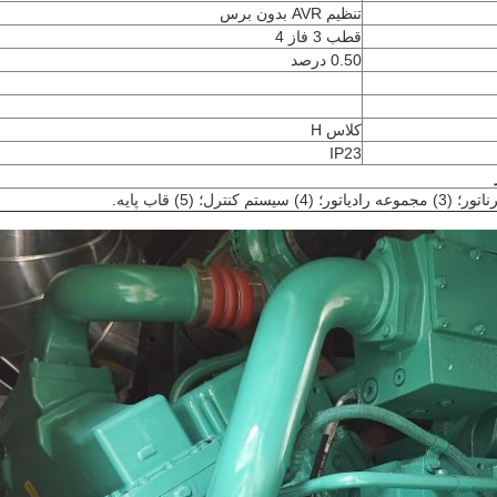
تنظیم AVR بدون برس
قطب 3 فاز 4
0.50 درصد
کلاس H
IP23