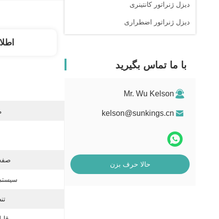
دیزل ژنراتور کانتینری
دیزل ژنراتور اضطراری
اطلا
با ما تماس بگیرید
Mr. Wu Kelson
م
kelson@sunkings.cn
صفحه
حالا حرف بزن
سیستم
تن
قابل