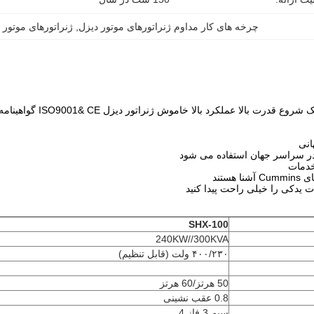
چرخه های کار مداوم ژنراتورهای موتور دیزل
, 
ژنراتورهای موتور دیزل 
SHX-100
240KW//300KVA
۴۰۰/۲۳۰ ولت (قابل تنظیم)
50 هرتز/60 هرتز
0.8 عقب نشینی
سیم 3 فاز 4