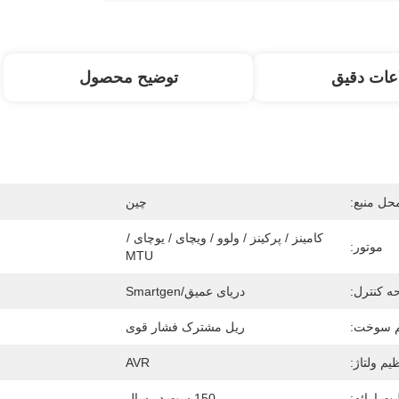
عات دقیق
توضیح محصول
حل منبع:
چین
کامینز / پرکینز / ولوو / ویچای / یوچای / 
موتور:
MTU
 کنترل:
دریای عمیق/Smartgen
 سوخت:
ریل مشترک فشار قوی
ظیم ولتاژ:
AVR
یت ارائه:
150 ست در سال