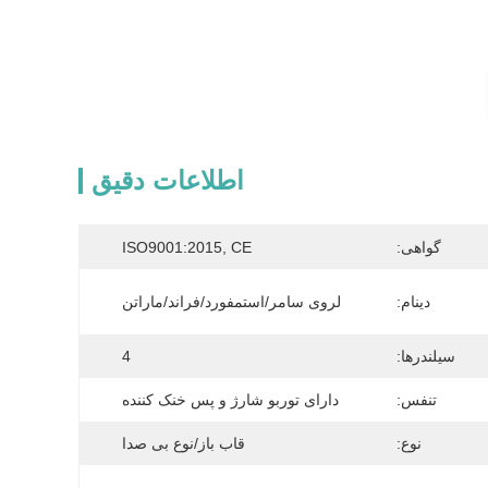
اطلاعات دقیق
گواهی:
ISO9001:2015, CE
دینام:
لروی سامر/استمفورد/فراند/ماراتن
سیلندرها:
4
تنفس:
دارای توربو شارژ و پس خنک کننده
نوع:
قاب باز/نوع بی صدا