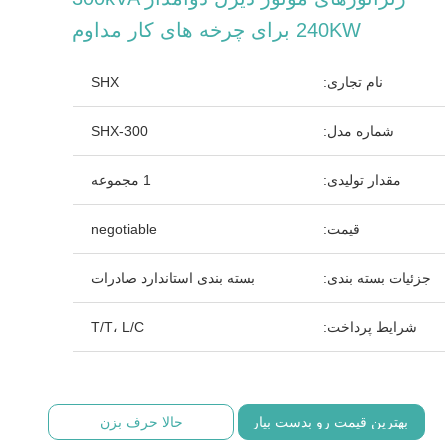
240KW برای چرخه های کار مداوم
نام تجاری:
SHX
شماره مدل:
SHX-300
مقدار تولیدی:
1 مجموعه
قیمت:
negotiable
جزئیات بسته بندی:
بسته بندی استاندارد صادرات
شرایط پرداخت:
T/T، L/C
بهترین قیمت رو بدست بیار
حالا حرف بزن