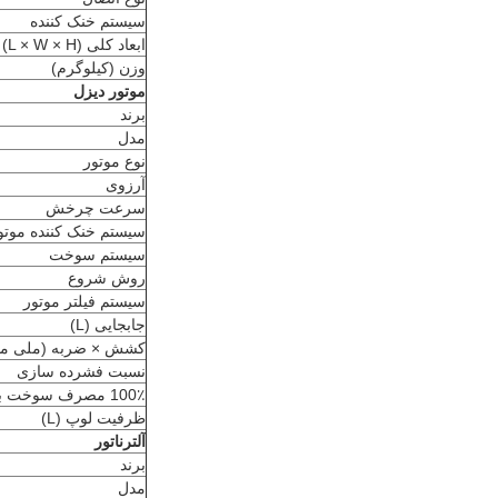
سیستم خنک کننده
ابعاد کلی (L × W × H) mm
وزن (کیلوگرم)
موتور دیزل
برند
مدل
نوع موتور
آرزوی
سرعت چرخش
سیستم خنک کننده موتو
سیستم سوخت
روش شروع
سیستم فیلتر موتور
جابجایی (L)
کشش × ضربه (ملی مت
نسبت فشرده سازی
100٪ مصرف سوخت با بار (L/h)
ظرفیت لوپ (L)
آلترناتور
برند
مدل