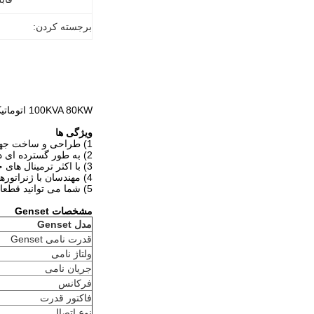
برجسته کردن:
100KVA 80KW اتوماتیک شروع قدرت بالا عملکرد بالا خاموش ژنراتور دیزل ISO9001& CE گواهینامه سه مرحله ای
ویژگی ها
1) طراحی و ساخت جهانی
2) به طور گسترده ای در سراسر جهان استفاده می شود
3) با اکثر ترمینال های خدمات
4) مهندسان با ژنراتورهای Cummins آشنا هستند
5) شما می توانید قطعات یدکی را خیلی راحت پیدا کنید
مشخصات Genset
مدل Genset
قدرت نامی Genset
ولتاژ نامی
جریان نامی
فرکانس
فاکتور قدرت
نوع اتصال