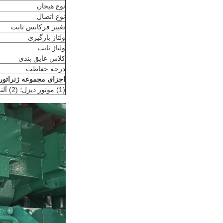
نوع هیجان
نوع اتصال
تغییر فرکانس ثابت
ولتاژ بارگیری
ولتاژ ثابت
کلاس عایق بندی
درجه حفاظت
اجزای مجموعه ژنراتور
(1) موتور دیزل؛ (2) آلترناتور؛ (3) مجموعه رادیاتور؛ (4) سیستم کنترل؛ (5) قاب پایه.