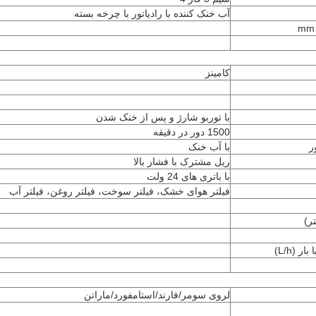
آب خنک کننده با رادیاتور با چرخه بسته
کامینز
با توربو شارژ و پس از خنک شدن
1500 دور در دقیقه
ر
با آب خنک
ریل مشترک با فشار بالا
با باتری های 24 ولت
فیلتر هوای خشک، فیلتر سوخت، فیلتر روغن، فیلتر آب
ر)
لروی سومر/فارند/استامفورد/ماراتن