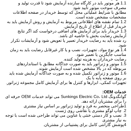
1.1 هر موتور باید در کارگاه سازنده آزمایش شود تا قدرت تولید و
مصرف سوخت موتور تأیید شود
مطابق با شرایط عملیاتی محل که توسط خریدار در صفحه اطلاعات
مشخصات مشخص شده است.
1.2 تمام نقشه های اطلاعاتی مربوط به آزمایش و روش آزمایش باید به
خریدار قبل از اطلاع از تاریخ آزمایش.
1.3 خریدار باید برای آزمایش های اضافی درخواست کند اگر نتایج
آزمایش رضایت بخش یا حاشیه ای باشد.
رد شده باید به رضایت خریدار تعمیر یا تعویض شود و آزمایشات تکرار
شود.
1.4 هر نوع مواد، تجهیزات، نصب و یا کار غیرقابل رضایت باید به زمان
مناسب جایگزین یا تعمیر شود.
رضایت خریداران به هزینه تولید کننده.
1.5 موتور و ژنراتور باید به صورت جداگانه مطابق با استانداردهای
مربوطه که در بالا مشخص شده است آزمایش شوند.
1.6 موتور و ژنراتور تکمیل شده و به صورت جداگانه آزمایش شده باید
بر روی صفحه پایه با یک
تجهیزات کمکی، ابزارها و کنترل ها برای آزمایش کامل مجموعه ژنراتور.
خدمات OEM:
گوانگدونگ Sunkings Electric Co، Ltd می تواند خدمات OEM حرفه ای
را برای مشتریان ارائه دهد.
1طراحی منحصر به فرد و تولید ژنراتور بر اساس نیاز مشتری
2. چاپ لوگو مشتری یا نقاشی روی ژنست
3. نصب و کار دستی خنثی یا عناوین می تواند طراحی شده است با توجه
به نیاز مشتری
4پوشش گارانتی کامل برای پشتیبانی از مشتریان.