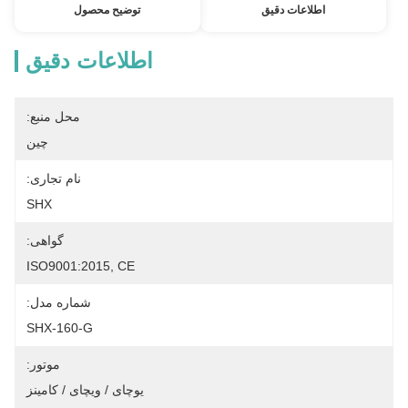
اطلاعات دقیق
توضیح محصول
اطلاعات دقیق
محل منبع:
چین
نام تجاری:
SHX
گواهی:
ISO9001:2015, CE
شماره مدل:
SHX-160-G
موتور:
یوچای / ویچای / کامینز