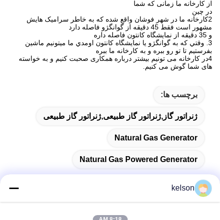
از کارخانه ما زمانی که شما
در چین
2کارخانه ما در شهر فوشان واقع شده که به خاطر سرامیک هایش
مشهور است فقط 45 دقیقه از گوانگژو فاصله دارد
و 35 دقيقه از نمایشگاه کانتون فاصله داره
3. وقتي که به گوانگژو يا نمایشگاه کانتون اومدي ما ميتونيم ماشين
بفرستيم تا تو رو ببره و به کارخانه ما ببره
4در کارخانه می تونیم بیشتر درباره همکاری صحبت کنیم و به خواسته
های شما گوش می کنیم.
برچسب ها:
ژنراتور گاز,ژنراتور گاز طبیعی,ژنراتور گاز طبیعی
Natural Gas Generator
Natural Gas Powered Generator
kelson
8:18 AM