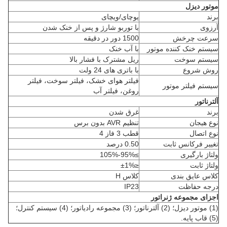
موتور دیزل
برند
یوچای/ویچای
آرزوی
با توربو شارژ و پس از خنک شدن
سرعت چرخش
1500 دور در دقیقه
سیستم خنک کننده موتور
با آب خنک
سیستم سوخت
ریل مشترک با فشار بالا
روش شروع
با باتری های 24 ولت
فیلتر هوای خشک، فیلتر سوخت، فیلتر
سیستم فیلتر موتور
روغن، فیلتر آب
آلترناتور
برند
غرق شدن
نوع هیجان
تنظیم AVR بدون برس
نوع اتصال
قطب 3 فاز 4
تغییر فرکانس ثابت
0.50 درصد
ولتاژ بارگیری
≥95%-105%
ولتاژ ثابت
≤±1%
کلاس عایق بندی
کلاس H
درجه حفاظت
IP23
اجزای مجموعه ژنراتور
(1) موتور دیزل؛ (2) آلترناتور؛ (3) مجموعه رادیاتور؛ (4) سیستم کنترل؛
(5) قاب پایه.