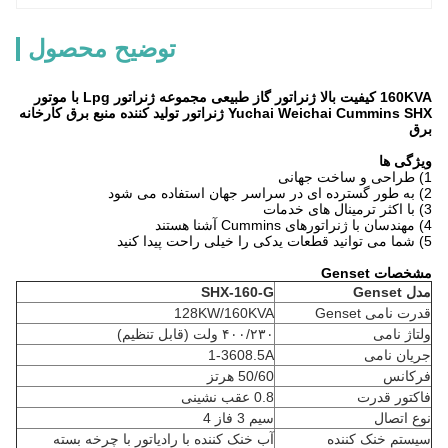
توضیح محصول
160KVA کیفیت بالا ژنراتور گاز طبیعی مجموعه ژنراتور Lpg با موتور
Yuchai Weichai Cummins SHX ژنراتور تولید کننده منبع برق کارخانه
برق
ویژگی ها
1) طراحی و ساخت جهانی
2) به طور گسترده ای در سراسر جهان استفاده می شود
3) با اکثر ترمینال های خدمات
4) مهندسان با ژنراتورهای Cummins آشنا هستند
5) شما می توانید قطعات یدکی را خیلی راحت پیدا کنید
مشخصات Genset
مدل Genset
SHX-160-G
قدرت نامی Genset
128KW/160KVA
ولتاژ نامی
۴۰۰/۲۳۰ ولت (قابل تنظیم)
جریان نامی
1-3608.5A
فرکانس
50/60 هرتز
فاکتور قدرت
0.8 عقب نشینی
نوع اتصال
سیم 3 فاز 4
سیستم خنک کننده
آب خنک کننده با رادیاتور با چرخه بسته