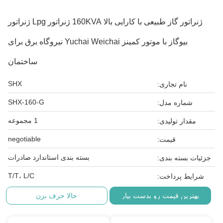
ژنراتور گاز طبیعی با کارایی بالا 160KVA ژنراتور Lpg ژنراتور
بیوگاز با موتور کمینز Yuchai Weichai نیروگاه برق برای
ساختمان
SHX
نام تجاری:
SHX-160-G
شماره مدل:
1 مجموعه
مقدار تولیدی:
negotiable
قیمت:
بسته بندی استاندارد صادرات
جزئیات بسته بندی:
T/T، L/C
شرایط پرداخت:
بهترین قیمت رو بدست بیار
حالا حرف بزن